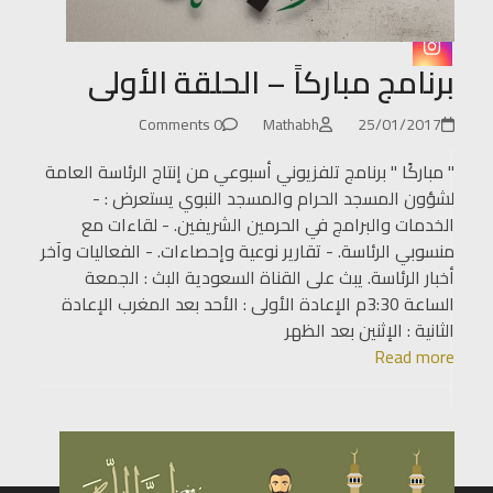
YouTube
Instagram
برنامج مباركاً – الحلقة الأولى
0 Comments
Mathabh
25/01/2017
الرئيسية
" مباركًا " برنامج تلفزيوني أسبوعي من إنتاج الرئاسة العامة
لشؤون المسجد الحرام والمسجد النبوي يستعرض : -
عن
الخدمات والبرامج في الحرمين الشريفين. - لقاءات مع
مثابة
منسوبي الرئاسة. - تقارير نوعية وإحصاءات. - الفعاليات وآخر
أخبار الرئاسة. يبث على القناة السعودية البث : الجمعة
مثابة
الساعة 3:30م الإعادة الأولى : الأحد بعد المغرب الإعادة
الإحصائي
الثانية : الإثنين بعد الظهر
Read more
إتصل
بنا