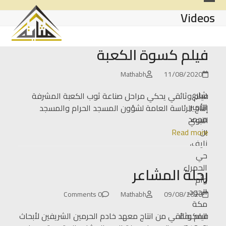
Ski
Open
Close
Videos
t
mobile
mobile
conten
menu
menu
فيلم كسوة الكعبة
Mathabh
11/08/2020
شارع
فيلم وثائقي يحكي مراحل صناعة ثوب الكعبة المشرفة
الأمير
إنتاج الرئاسة العامة لشؤون المسجد الحرام والمسجد
محمد
النبوي
بن
Read more
نايف،
حي
الحمراء
رحلة المشاعر
وأم
الجود،
0 Comments
Mathabh
09/08/2020
مكة
المكرمة
فيلم وثائقي من انتاج معهد خادم الحرمين الشريفين لأبحاث