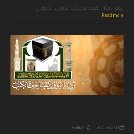
فيلم المأرز .. أضخم عمل عن الحرمين الشريفين
Read more
تقرير إدارة شؤون المصاحف
والكتب لعام 1436 هـ
Mathabh
17/10/2015